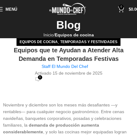
0
MENÚ
$
0.0
Blog
Inicio
Equipos de cocina
,
EQUIPOS DE COCINA
TEMPORADAS Y FESTIVIDADES
Equipos que te Ayudan a Atender Alta
Demanda en Temporadas Festivas
Staff El Mundo Del Chef
Activado 15 de noviembre de 2025
0
Noviembre y diciembre son los meses más desafiantes —y
rentables— para cualquier negocio gastronómico. Entre cenas
navideñas, banquetes corporativos, posadas y celebraciones
familiares, la
demanda de producción aumenta
considerablemente
, y solo las cocinas mejor equipadas logran