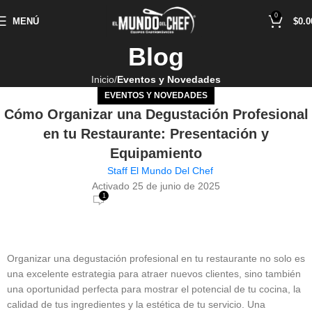
0
MENÚ
$
0.0
Blog
Inicio
Eventos y Novedades
EVENTOS Y NOVEDADES
Cómo Organizar una Degustación Profesional
en tu Restaurante: Presentación y
Equipamiento
Staff El Mundo Del Chef
Activado 25 de junio de 2025
1
Organizar una degustación profesional en tu restaurante no solo es
una excelente estrategia para atraer nuevos clientes, sino también
una oportunidad perfecta para mostrar el potencial de tu cocina, la
calidad de tus ingredientes y la estética de tu servicio. Una